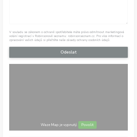
V souladu se zákonem o ochraně spotřebitele máte právo odmítnout marketingová
volání registrací v Robinsonově seznamu:
robinsonseznam.cz
. Pro více informací o
zpracování vašich údajů si přečtěte naše
zásady ochrany osobních údajů
.
Waze Map je vypnutý.
Povolit