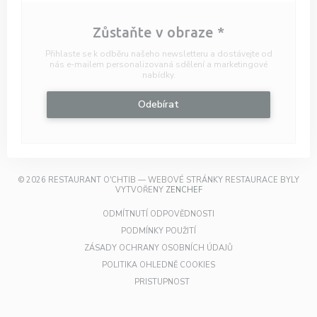
Zůstaňte v obraze
*
Přihlaste se k odběru našeho newsletteru a dostávejte od
nás e-mailem personalizovaná sdělení a marketingové
nabídky.
Odebírat
© 2026 RESTAURANT O'CHTIB — WEBOVÉ STRÁNKY RESTAURACE BYLY
((OTEVŘE SE V NOVÉM OKNĚ))
VYTVOŘENY
ZENCHEF
((OTEVŘE SE V NOVÉM OKN
ODMÍTNUTÍ ODPOVĚDNOSTI
((OTEVŘE SE V NOVÉM OKNĚ))
PODMÍNKY POUŽITÍ
((OTEVŘE SE V NOVÉM
ZÁSADY OCHRANY OSOBNÍCH ÚDAJŮ
((OTEVŘE SE V NOVÉM OKN
POLITIKA OHLEDNĚ COOKIES
((OTEVŘE SE V NOVÉM OKNĚ))
PRISTUPNOST