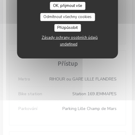
OK, přijmout vše
Pat
-
Sob
12:00 - 14:00
19:00 - 23:00
•
Odmítnout všechny cookies
Neděle
Zavřeno
Přizpůsobit
Zásady ochrany osobních údajů
undefined
Přístup
Metro
RIHOUR ou GARE LILLE FLANDRES
Bike station
Station 169 JEMMAPES
Parkování
Parking Lille Champ de Mars