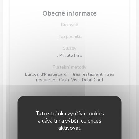
Obecné informace
Kuchyně
Typ podniku
Služby
, Private Hire
Platební metody
Eurocard/Mastercard, Titres restaurantTitres
restaurant, Cash, Visa, Debit Card
Otevírací hodiny
Tato stránka využívá cookies
a dává ti na výběr, co chceš
Pondělí
Zavřeno
aktivovat
Ute
-
Čt
12:00 - 14:00
19:00 - 22:00
•