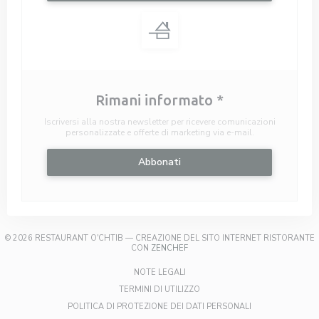
Rimani informato
*
Iscriversi alla nostra newsletter per ricevere comunicazioni
personalizzate e offerte di marketing via e-mail.
Abbonati
© 2026 RESTAURANT O'CHTIB — CREAZIONE DEL SITO INTERNET RISTORANTE
((APRE UNA NUOVA FINESTRA))
CON
ZENCHEF
((APRE UNA NUOVA FINESTRA))
NOTE LEGALI
((APRE UNA NUOVA FINESTRA)
TERMINI DI UTILIZZO
((APRE UNA NUOV
POLITICA DI PROTEZIONE DEI DATI PERSONALI