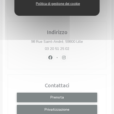
Parcheggio
Parking Lille Champ de Mars
Politica di gestione dei cookie
Indirizzo
((apre una nuova fi
98 Rue Saint-André, 59800 Lille
03 20 51 25 02
Facebook ((apre una nuova finestra)
Instagram ((apre una nuova f
Contattaci
Prenota
Privatizzazione