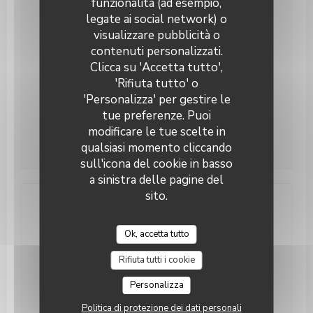
funzionalità (ad esempio,
legate ai social network) o
Lunedi
Chiuso
visualizzare pubblicità o
contenuti personalizzati.
Mar
-
Gio
12:00 - 14:00
19:00 - 22:00
•
Clicca su 'Accetta tutto',
'Rifiuta tutto' o
Ven
-
Sab
12:00 - 14:00
19:00 - 23:00
•
'Personalizza' per gestire le
tue preferenze. Puoi
Domenica
Chiuso
modificare le tue scelte in
qualsiasi momento cliccando
sull'icona del cookie in basso
a sinistra delle pagine del
sito.
Accesso
Ok, accetta tutto
Metro
RIHOUR ou GARE LILLE FLANDRES
Rifiuta tutti i cookie
Bike-sharing
Station 169 JEMMAPES
Personalizza
Politica di protezione dei dati personali