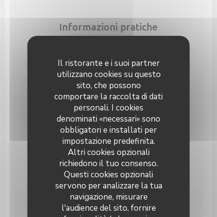
Informazioni pratiche
Cucina
Pizza, Birreria
Il ristorante e i suoi partner
utilizzano cookies su questo
Tipologia
sito, che possono
Bistro cucina moderna e autentica, Estaminet,
Ristorante Pizzeria, Birreria
comportare la raccolta di dati
personali. I cookies
Servizi
denominati «necessari» sono
Gruppi, Takeaways, Parcheggio, Terrazzo,
obbligatori e installati per
Privatizzazione
impostazione predefinita.
Metodo di pagamento
Altri cookies opzionali
Eurocard / Mastercard, Titoli Restaurant, Contanti,
richiedono il tuo consenso.
Maestro, Visa, Buoni vacanza, Bancomat
Questi cookies opzionali
servono per analizzare la tua
navigazione, misurare
l'audience del sito, fornire
Orari