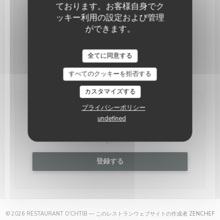
ております。お客様自身でク
予約
ッキー利用の設定および管理
ができます。
貸し切り
全てに同意する
すべてのクッキーを拒否する
カスタマイズする
プライバシーポリシー
ニュースレター
*
undefined
当社のニュースレターを購読し、当社からのEメールによる
個別コミュニケーションやマーケティングオファーを受け取
る。
登録する
(
© 2026 RESTAURANT O'CHTIB — このレストランウェブサイトの作成者
ZENCHEF