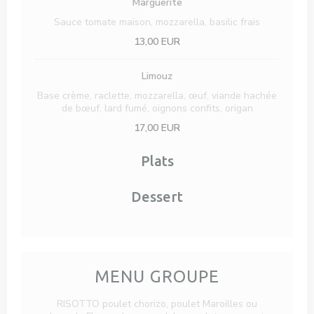
Marguerite
Sauce tomate maison, mozzarella, basilic frais
13,00 EUR
Limouz
Base crème, raclette, mozzarella, œuf, viande hachée
de bœuf, lard fumé, oignons confits, origan
17,00 EUR
Plats
Dessert
MENU GROUPE
RISOTTO poulet chorizo, poulet Maroilles ou