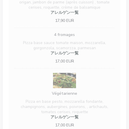
origan, jambon de parme (après cuisson) , tomate
cerises, roquette, crème de balsamique
アレルゲン一覧
17,90 EUR
4 fromages
Pizza base sauce tomate maison, mozzarella,
gorgonzola, scamorzza, parmesan
アレルゲン一覧
17,00 EUR
Végétarienne
Pizza en base pesto, mozzarella fondante,
champignons, aubergines, poivrons, , artichauts,
tomates cerises, roquette
アレルゲン一覧
17,00 EUR