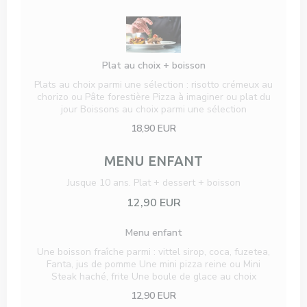
Plat au choix + boisson
Plats au choix parmi une sélection : risotto crémeux au
chorizo ou Pâte forestière Pizza à imaginer ou plat du
jour Boissons au choix parmi une sélection
18,90 EUR
MENU ENFANT
Jusque 10 ans. Plat + dessert + boisson
12,90 EUR
Menu enfant
Une boisson fraîche parmi : vittel sirop, coca, fuzetea,
Fanta, jus de pomme Une mini pizza reine ou Mini
Steak haché, frite Une boule de glace au choix
12,90 EUR