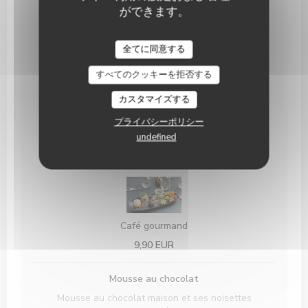
ができます。
Ch’tiramisu
L’Italien façon Ch’ti, Spéculoos, Mascarpone
全てに同意する
7,90 EUR
すべてのクッキーを拒否する
カスタマイズする
プライバシーポリシー
Thé gourmand
undefined
10,90 EUR
Café gourmand
9,90 EUR
Mousse au chocolat
Mousse au chocolat maison et ses noisettes