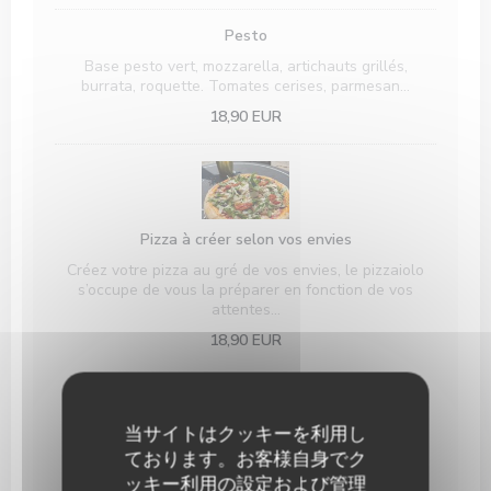
Pesto
Base pesto vert, mozzarella, artichauts grillés,
burrata, roquette. Tomates cerises, parmesan…
18,90 EUR
Pizza à créer selon vos envies
Créez votre pizza au gré de vos envies, le pizzaiolo
s’occupe de vous la préparer en fonction de vos
attentes…
18,90 EUR
Desserts
当サイトはクッキーを利用し
ております。お客様自身でク
ッキー利用の設定および管理