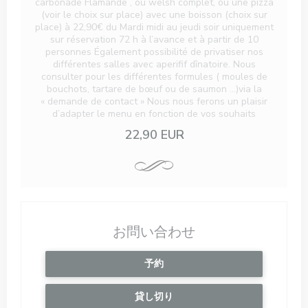
carbonade Flamande , ou welsh complet, ou une pizza
(voir le choix sur place) avec une boisson (choix sur
place) à 22,90€ du Mardi midi au jeudi soir uniquement
sur réservation 72 h à l’avance et à partir de 10
personnes Également possibilité de privatiser nos
différentes salles avec aperifif dînatoire. Nous
consulter pour les différentes formules ( moules de
bouchots, tartare de bœuf ou de saumon …)via la
« demande de contact » Nous nous ferons un plaisir
d’adapter le menu en fonction de vos souhaits
22,90 EUR
お問い合わせ
予約
貸し切り