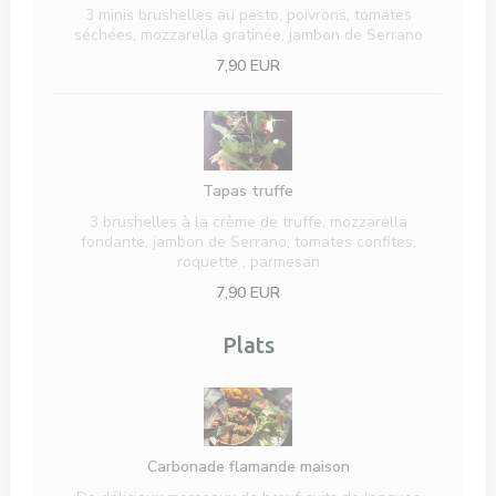
3 minis brushelles au pesto, poivrons, tomates
séchées, mozzarella gratinée, jambon de Serrano
7,90 EUR
Tapas truffe
3 brushelles à la crème de truffe, mozzarella
fondante, jambon de Serrano, tomates confites,
roquette , parmesan
7,90 EUR
Plats
Carbonade flamande maison