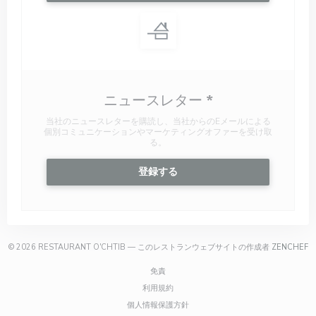
ニュースレター
*
当社のニュースレターを購読し、当社からのEメールによる
個別コミュニケーションやマーケティングオファーを受け取
る。
登録する
(
© 2026 RESTAURANT O'CHTIB — このレストランウェブサイトの作成者
ZENCHEF
((新しいウィンドウで開きます))
免責
((新しいウィンドウで開きます))
利用規約
((新しいウィンドウで開きます))
個人情報保護方針