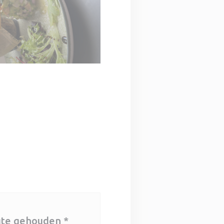
gte gehouden
*