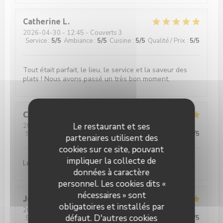
Catherine
L
2026-04-30
- 12:45 - Couverts 3
Service
:
5
/5
Ambiance
:
5
/5
Cuisine
:
5
/5
Qualité / Prix
:
5
/5
Tout était parfait, le lieu, le service et la saveur des
plats ! Nous avons passé un très bon moment.
Catherine
P
Le restaurant et ses
2026-04-15
- 13:15 - Couverts 3
Service
:
5
/5
Ambiance
:
5
/5
Cuisine
:
5
/5
Qualité / Prix
:
5
/5
partenaires utilisent des
cookies sur ce site, pouvant
impliquer la collecte de
Le risotto était délicieux et le serveur très aimable.
données à caractère
personnel. Les cookies dits «
nécessaires » sont
Julie
D
obligatoires et installés par
2026-04-04
- 12:30 - Couverts 3
défaut. D'autres cookies
Service
:
5
/5
Ambiance
:
5
/5
Cuisine
:
5
/5
Qualité / Prix
:
5
/5