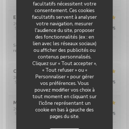
facultatifs nécessitent votre
consentement. Ces cookies
facultatifs servent à analyser
Elsa
L
votre navigation, mesurer
2026-03-28
- 12:00 - Couverts 2
Service
:
5
/5
Ambiance
:
5
/5
Cuisine
:
5
/5
Qualité / Prix
:
5
/5
l'audience du site, proposer
des fonctionnalités (ex : en
lien avec les réseaux sociaux)
Service très agréable et plats très bons !! nous
ou afficher des publicités ou
recommandons
contenus personnalisés.
Cliquez sur « Tout accepter »,
« Tout refuser » ou «
Caroline
P
Personnaliser » pour gérer
2026-03-28
- 20:00 - Couverts 4
Service
:
5
/5
Ambiance
:
4
/5
Cuisine
:
4
/5
Qualité / Prix
:
4
/5
vos préférences. Vous
pouvez modifier vos choix à
tout moment en cliquant sur
l'icône représentant un
Matilde
W
cookie en bas à gauche des
2026-03-27
- 21:15 - Couverts 9
Service
:
5
/5
Ambiance
:
5
/5
Cuisine
:
5
/5
Qualité / Prix
:
5
/5
pages du site.