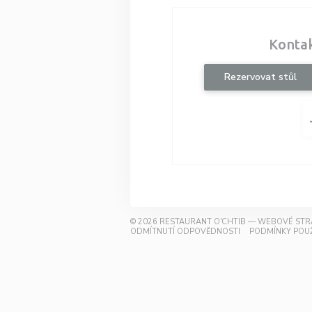
Kontak
Rezervovat stůl
© 2026 RESTAURANT O'CHTIB — WEBOVÉ ST
((OTEVŘE SE V NO
ODMÍTNUTÍ ODPOVĚDNOSTI
PODMÍNKY POUŽ