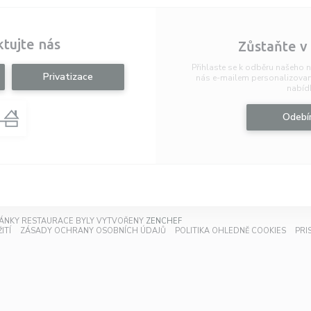
tujte nás
Zůstaňte v
Přihlaste se k odběru našeho n
Privatizace
nás e-mailem personalizovan
nabídk
Odebí
((OTEVŘE SE V NOVÉM OKNĚ))
RÁNKY RESTAURACE BYLY VYTVOŘENY
ZENCHEF
VÉM OKNĚ))
((OTEVŘE SE V NOVÉM OKNĚ))
((OTEVŘE SE V NOVÉM OKNĚ))
((OTE
ITÍ
ZÁSADY OCHRANY OSOBNÍCH ÚDAJŮ
POLITIKA OHLEDNĚ COOKIES
PRI