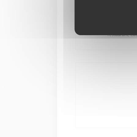
S
, Pr
Plate
Eurocard/Mastercard,
restaurant, Cas