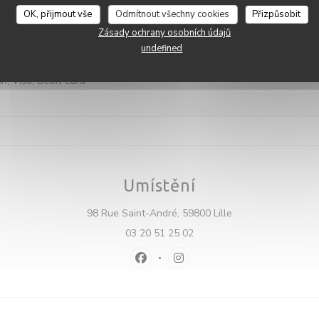
lužby
OK, přijmout vše
Odmítnout všechny cookies
Přizpůsobit
ivate Hire
Zásady ochrany osobních údajů
Pat
-
Sob
12:
undefined
bní metody
 Titres restaurantTitres
Neděle
h, Visa, Debit Card
Umístění
((otevře se v nové
98 Rue Saint-André, 59800 Lille
03 20 51 25 02
Facebook ((otevře se v novém okně
Instagram ((otevře se v nov