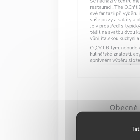
Se nachází v centru mě
restauraci „The O‚Ch'ti
své fantazii při výběru 
vaše pizzy a saláty a o
Je v prostředí s typic
těšit na svatbu dvou ku
vůni, italskou kuchyni a
O ‚Ch'tiB tým. nebude 
kulinářské znalosti, ab
správném výběru složek
vhodný pro milovníky t
zapomenuta; Můžete o
různými omáčkami a zál
Díky architektuře míst
nálad a schopnosti přiv
teple naší nezapomenut
Obecné 
atmosféra kolem kulat
uvolněně, když slunce 
přítomností na terase.
K
Objevit jiný způsob str
Tat
Typ