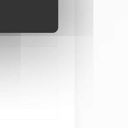
00 - 14:00
19:00 - 23:00
•
Zavřeno
m okně))
))
ém okně))