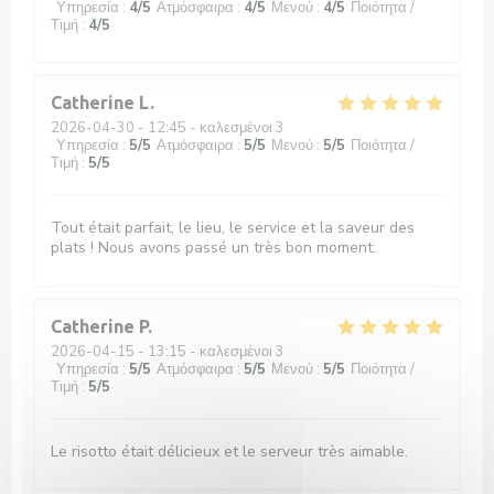
Υπηρεσία
:
4
/5
Ατμόσφαιρα
:
4
/5
Μενού
:
4
/5
Ποιότητα /
Τιμή
:
4
/5
Catherine
L
2026-04-30
- 12:45 - καλεσμένοι 3
Υπηρεσία
:
5
/5
Ατμόσφαιρα
:
5
/5
Μενού
:
5
/5
Ποιότητα /
Τιμή
:
5
/5
Tout était parfait, le lieu, le service et la saveur des
plats ! Nous avons passé un très bon moment.
Catherine
P
2026-04-15
- 13:15 - καλεσμένοι 3
Υπηρεσία
:
5
/5
Ατμόσφαιρα
:
5
/5
Μενού
:
5
/5
Ποιότητα /
Τιμή
:
5
/5
Le risotto était délicieux et le serveur très aimable.