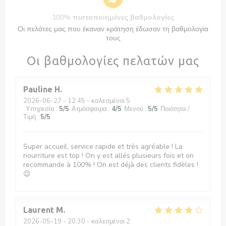
100% πιστοποιημένες βαθμολογίες
Οι πελάτες μας που έκαναν κράτηση έδωσαν τη βαθμολογία
τους
Οι βαθμολογίες πελατών μας
Pauline
H
2026-06-27
- 12:45 - καλεσμένοι 5
Υπηρεσία
:
5
/5
Ατμόσφαιρα
:
4
/5
Μενού
:
5
/5
Ποιότητα /
Τιμή
:
5
/5
Super accueil, service rapide et très agréable ! La
nourriture est top ! On y est allés plusieurs fois et on
recommande à 100% ! On est déjà des clients fidèles !
😉
Laurent
M
2026-05-19
- 20:30 - καλεσμένοι 2