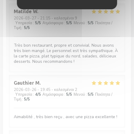
Matilde
W
2026-03-27
- 21:15 - καλεσμένοι 9
Υπηρεσία
:
5
/5
Ατμόσφαιρα
:
5
/5
Μενού
:
5
/5
Ποιότητα /
Τιμή
:
5
/5
Très bon restaurant, propre et convivial. Nous avons
très bien mangé. Le personnel est très sympathique. À
la carte pizza, plat typique du nord, salades, délicieux
desserts. Nous recommandons !
Gauthier
M
2026-03-26
- 19:45 - καλεσμένοι 2
Υπηρεσία
:
4
/5
Ατμόσφαιρα
:
5
/5
Μενού
:
5
/5
Ποιότητα /
Τιμή
:
5
/5
Aimabilité , très bien reçu , avec une pizza excellente !