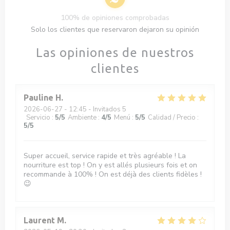
100% de opiniones comprobadas
Solo los clientes que reservaron dejaron su opinión
Las opiniones de nuestros
clientes
Pauline
H
2026-06-27
- 12:45 - Invitados 5
Servicio
:
5
/5
Ambiente
:
4
/5
Menú
:
5
/5
Calidad / Precio
:
5
/5
Super accueil, service rapide et très agréable ! La
nourriture est top ! On y est allés plusieurs fois et on
recommande à 100% ! On est déjà des clients fidèles !
😉
Laurent
M