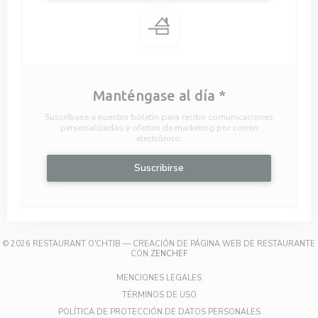
Manténgase al día
*
Suscríbase a nuestro boletín para recibir comunicaciones
personalizadas y ofertas de marketing por correo
electrónico.
Suscribirse
© 2026 RESTAURANT O'CHTIB — CREACIÓN DE PÁGINA WEB DE RESTAURANTE
((ABRE EN UNA NUEVA VENTANA))
CON
ZENCHEF
((ABRE EN UNA NUEVA VENTA
MENCIONES LEGALES
((ABRE EN UNA NUEVA VENTANA
TÉRMINOS DE USO
((ABRE EN UN
POLÍTICA DE PROTECCIÓN DE DATOS PERSONALES