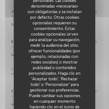
personales. Las cookies
denominadas «necesarias»
Julie
D
son obligatorias y se instalan
2026-04-04
- 12:30 - Invitados 3
por defecto. Otras cookies
Servicio
:
5
/5
Ambiente
:
5
/5
Menú
:
5
/5
Calidad / Precio
:
opcionales requieren su
5
/5
consentimiento. Estas
cookies opcionales sirven
para analizar su navegación,
Elsa
L
medir la audiencia del sitio,
2026-03-28
- 12:00 - Invitados 2
ofrecer funcionalidades (por
Servicio
:
5
/5
Ambiente
:
5
/5
Menú
:
5
/5
Calidad / Precio
:
5
/5
ejemplo, relacionadas con
redes sociales) o mostrar
publicidad o contenidos
Service très agréable et plats très bons !! nous
personalizados. Haga clic en
recommandons
'Aceptar todo', 'Rechazar
todo' o 'Personalizar' para
gestionar sus preferencias.
Caroline
P
Puede cambiar sus opciones
2026-03-28
- 20:00 - Invitados 4
Servicio
:
5
/5
Ambiente
:
4
/5
Menú
:
4
/5
Calidad / Precio
:
en cualquier momento
4
/5
haciendo clic en el icono de