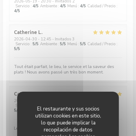
2026-05-19
- 20:30 - Invitados 2
Servicio
:
4
/5
Ambiente
:
4
/5
Menú
:
4
/5
Calidad / Precio
:
4
/5
Catherine
L
2026-04-30
- 12:45 - Invitados 3
Servicio
:
5
/5
Ambiente
:
5
/5
Menú
:
5
/5
Calidad / Precio
:
5
/5
Tout était parfait, le lieu, le service et la saveur des
plats ! Nous avons passé un très bon moment.
Catherine
P
2026-04-15
- 13:15 - Invitados 3
Servicio
:
5
/5
Ambiente
:
5
/5
Menú
:
5
/5
Calidad / Precio
:
El restaurante y sus socios
5
/5
utilizan cookies en este sitio,
lo que puede implicar la
Le risotto était délicieux et le serveur très aimable.
recopilación de datos