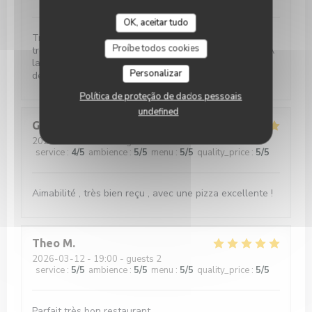
OK, aceitar tudo
Très bon restaurant, propre et convivial. Nous avons
Proíbe todos cookies
très bien mangé. Le personnel est très sympathique. À
la carte pizza, plat typique du nord, salades, délicieux
Personalizar
desserts. Nous recommandons !
Política de proteção de dados pessoais
undefined
Gauthier
M
2026-03-26
- 19:45 - guests 2
service
:
4
/5
ambience
:
5
/5
menu
:
5
/5
quality_price
:
5
/5
Aimabilité , très bien reçu , avec une pizza excellente !
Theo
M
2026-03-12
- 19:00 - guests 2
service
:
5
/5
ambience
:
5
/5
menu
:
5
/5
quality_price
:
5
/5
Parfait très bon restaurant