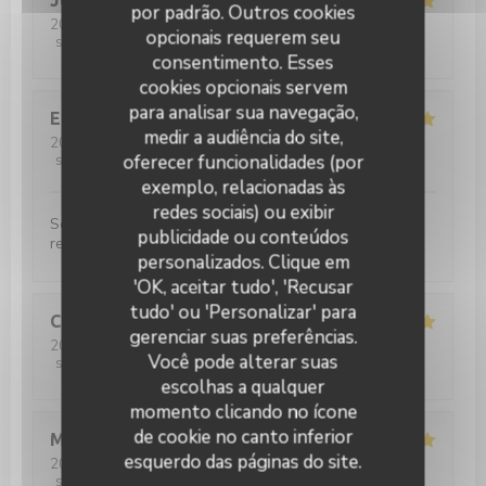
Julie
D
por padrão. Outros cookies
2026-04-04
- 12:30 - guests 3
opcionais requerem seu
service
:
5
/5
ambience
:
5
/5
menu
:
5
/5
quality_price
:
5
/5
consentimento. Esses
cookies opcionais servem
para analisar sua navegação,
Elsa
L
medir a audiência do site,
2026-03-28
- 12:00 - guests 2
oferecer funcionalidades (por
service
:
5
/5
ambience
:
5
/5
menu
:
5
/5
quality_price
:
5
/5
exemplo, relacionadas às
redes sociais) ou exibir
Service très agréable et plats très bons !! nous
publicidade ou conteúdos
recommandons
personalizados. Clique em
'OK, aceitar tudo', 'Recusar
tudo' ou 'Personalizar' para
Caroline
P
gerenciar suas preferências.
2026-03-28
- 20:00 - guests 4
Você pode alterar suas
service
:
5
/5
ambience
:
4
/5
menu
:
4
/5
quality_price
:
4
/5
escolhas a qualquer
momento clicando no ícone
de cookie no canto inferior
Matilde
W
esquerdo das páginas do site.
2026-03-27
- 21:15 - guests 9
service
:
5
/5
ambience
:
5
/5
menu
:
5
/5
quality_price
:
5
/5