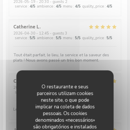
2026-05-19
- 20:30 - guests 2
service
:
4
/5
ambience
:
4
/5
menu
:
4
/5
quality_price
:
4
/5
Catherine
L
2026-04-30
- 12:45 - guests 3
service
:
5
/5
ambience
:
5
/5
menu
:
5
/5
quality_price
:
5
/5
Tout était parfait, le lieu, le service et la saveur des
plats ! Nous avons passé un très bon moment.
Catherine
P
O restaurante e seus
2026-04-15
- 13:15 - guests 3
service
:
5
/5
ambience
:
5
/5
menu
:
5
/5
quality_price
:
5
/5
parceiros utilizam cookies
neste site, o que pode
implicar na coleta de dados
Le risotto était délicieux et le serveur très aimable.
pessoais. Os cookies
denominados «necessários»
são obrigatórios e instalados