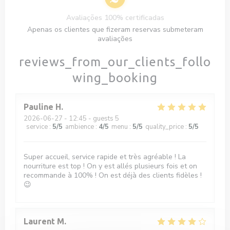
Avaliações 100% certificadas
Apenas os clientes que fizeram reservas submeteram
avaliações
reviews_from_our_clients_follo
wing_booking
Pauline
H
2026-06-27
- 12:45 - guests 5
service
:
5
/5
ambience
:
4
/5
menu
:
5
/5
quality_price
:
5
/5
Super accueil, service rapide et très agréable ! La
nourriture est top ! On y est allés plusieurs fois et on
recommande à 100% ! On est déjà des clients fidèles !
😉
Laurent
M