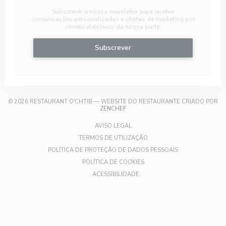
Subscrever a nossa newsletter para receber
comunicações personalizadas e ofertas de marketing por
correio eletrónico da nossa parte.
Subscrever
© 2026 RESTAURANT O'CHTIB — WEBSITE DO RESTAURANTE CRIADO POR
((ABRE NUMA NOVA JANELA))
ZENCHEF
((ABRE NUMA NOVA JANELA))
AVISO LEGAL
((ABRE NUMA NOVA JANELA)
TERMOS DE UTILIZAÇÃO
((ABRE NUMA NOV
POLÍTICA DE PROTEÇÃO DE DADOS PESSOAIS
((ABRE NUMA NOVA JANELA))
POLÍTICA DE COOKIES
((ABRE NUMA NOVA JANELA))
ACESSIBILIDADE