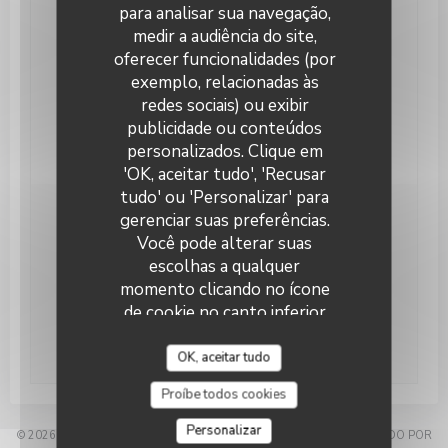
para analisar sua navegação,
Reservar uma mesa
medir a audiência do site,
oferecer funcionalidades (por
Privatização
exemplo, relacionadas às
redes sociais) ou exibir
publicidade ou conteúdos
personalizados. Clique em
'OK, aceitar tudo', 'Recusar
tudo' ou 'Personalizar' para
gerenciar suas preferências.
Mantenha-se atualizado
*
Você pode alterar suas
Subscrever a nossa newsletter para receber
escolhas a qualquer
comunicações personalizadas e ofertas de marketing por
momento clicando no ícone
correio eletrónico da nossa parte.
de cookie no canto inferior
Subscrever
esquerdo das páginas do site.
OK, aceitar tudo
Proíbe todos cookies
Personalizar
© 2026 RESTAURANT O'CHTIB — WEBSITE DO RESTAURANTE CRIADO POR