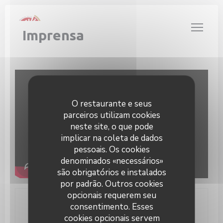
Painel de Gerenciamento de Cookies
Imprensa
O restaurante e seus
parceiros utilizam cookies
neste site, o que pode
implicar na coleta de dados
pessoais. Os cookies
denominados «necessários»
são obrigatórios e instalados
por padrão. Outros cookies
opcionais requerem seu
consentimento. Esses
Contacte-nos
cookies opcionais servem