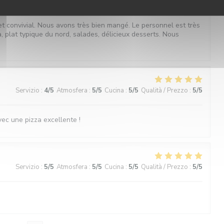
et convivial. Nous avons très bien mangé. Le personnel est très
, plat typique du nord, salades, délicieux desserts. Nous
Servizio
:
4
/5
Atmosfera
:
5
/5
Cucina
:
5
/5
Qualità / Prezzo
:
5
/5
avec une pizza excellente !
Servizio
:
5
/5
Atmosfera
:
5
/5
Cucina
:
5
/5
Qualità / Prezzo
:
5
/5