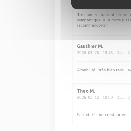
Très bon restaurant, propre 
sympathique. À la carte pizza
recommandons !
Gauthier
M
2026-03-26
- 19:45 - Ospiti 2
Aimabilité , très bien reçu , 
Theo
M
2026-03-12
- 19:00 - Ospiti 2
Parfait très bon restaurant