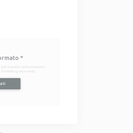
formato
*
r per ricevere comunicazioni
i marketing via e-mail.
ati