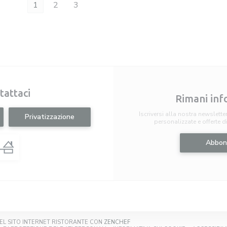
1
2
3
tattaci
Rimani in
Iscriversi alla nostra newslette
Privatizzazione
personalizzate e offerte d
Abbon
((APRE UNA NUOVA FINESTRA))
EL SITO INTERNET RISTORANTE CON
ZENCHEF