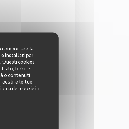
no comportare la
 e installati per
o. Questi cookies
l sito, fornire
ità o contenuti
r gestire le tue
icona del cookie in