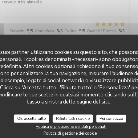
le serveur très aimable.
Servizio
:
5
/5
Atmosfera
:
5
/5
Cucina
:
5
/5
Qualità / Prezzo
:
5
/5
 i suoi partner utilizzano cookies su questo sito, che posso
 personali. I cookies denominati «necessari» sono obbligatori
Servizio
:
5
/5
Atmosfera
:
5
/5
Cucina
:
5
/5
Qualità / Prezzo
:
5
/5
definita. Altri cookies opzionali richiedono il tuo consens
ono per analizzare la tua navigazione, misurare l'audience de
ts très bons !! nous recommandons
ad esempio, legate ai social network) o visualizzare pubblic
 Clicca su 'Accetta tutto', 'Rifiuta tutto' o 'Personalizza' pe
odificare le tue scelte in qualsiasi momento cliccando sull'
basso a sinistra delle pagine del sito.
Servizio
:
5
/5
Atmosfera
:
4
/5
Cucina
:
4
/5
Qualità / Prezzo
:
4
/5
Ok, accetta tutto
Rifiuta tutti i cookie
Personalizza
Politica di protezione dei dati personali
Politica di gestione dei cookie
Servizio
:
5
/5
Atmosfera
:
5
/5
Cucina
:
5
/5
Qualità / Prezzo
:
5
/5