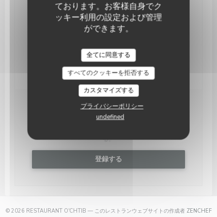
ております。お客様自身でク
予約
ッキー利用の設定および管理
ができます。
貸し切り
全てに同意する
すべてのクッキーを拒否する
カスタマイズする
プライバシーポリシー
ニュースレター
*
undefined
当社のニュースレターを購読し、当社からのEメールによる
個別コミュニケーションやマーケティングオファーを受け取
る。
登録する
(
© 2026 RESTAURANT O'CHTIB — このレストランウェブサイトの作成者
ZENCHEF