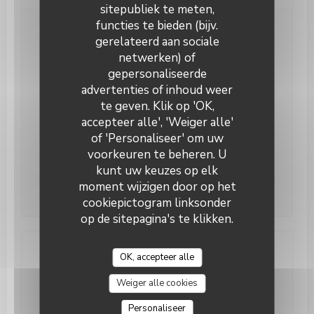
sitepubliek te meten,
functies te bieden (bijv.
Openingstijden
gerelateerd aan sociale
netwerken) of
gepersonaliseerde
Maandag
Gesloten
advertenties of inhoud weer
te geven. Klik op 'OK,
Din
-
Don
12:00 - 14:00
19:00 - 22:00
•
accepteer alle', 'Weiger alle'
of 'Personaliseer' om uw
Vri
-
Zat
12:00 - 14:00
19:00 - 23:00
•
voorkeuren te beheren. U
kunt uw keuzes op elk
Zondag
Gesloten
moment wijzigen door op het
cookiepictogram linksonder
op de sitepagina's te klikken.
OK, accepteer alle
Toegang
Weiger alle cookies
Ondergrondse
RIHOUR ou GARE LILLE FLANDRES
Personaliseer