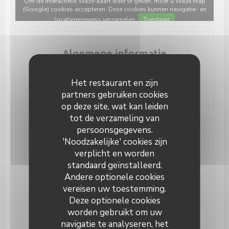
Om de interactieve Waze-kaart weer te geven, moet u Waze Map
(Google) cookies accepteren. Deze cookies kunnen navigatie- en
locatiegegevens verzamelen.
Toestaan
Algemene informatie
Keuken
Het restaurant en zijn
Pizza, Brouwerij
partners gebruiken cookies
Soort bedrijf
op deze site, wat kan leiden
Modern eten en authentieke bistro, Belgische
tot de verzameling van
stijlbalk, Pizzeria, Brasserie
persoonsgegevens.
'Noodzakelijke' cookies zijn
Diensten
verplicht en worden
groepen, Take away, Parkeerplaats, Terras, Private
standaard geïnstalleerd.
Hire
Andere optionele cookies
Betaalmethoden
vereisen uw toestemming.
Eurocard / Mastercard, restaurant van Titres,
Deze optionele cookies
Contant geld, meester, Visa, Vakantiecheques,
worden gebruikt om uw
Debetkaart
navigatie te analyseren, het