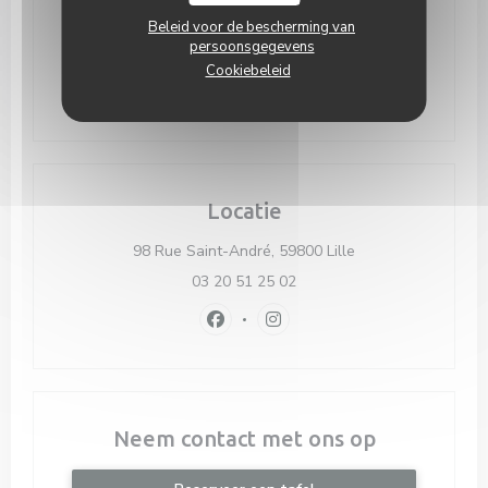
Beleid voor de bescherming van
Bike station
Station 169 JEMMAPES
persoonsgegevens
Cookiebeleid
Parkeren
Parking Lille Champ de Mars
Locatie
((opent in een nieu
98 Rue Saint-André, 59800 Lille
03 20 51 25 02
Facebook ((opent in een nieuw vens
Instagram ((opent in een nie
Neem contact met ons op