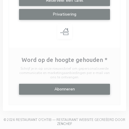
Reserveer een tafel
Privatisering
Word op de hoogte gehouden
*
Schrijf je in op onze nieuwsbrief om gepersonaliseerde
communicatie en marketingaanbiedingen per e-mail van
ons te ontvangen.
Abonneren
© 2026 RESTAURANT O'CHTIB — RESTAURANT WEBSITE GECREËERD DOOR
((OPENT IN EEN NIEUW VENSTER))
ZENCHEF