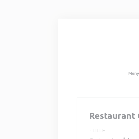
Panel for informasjonskapsler
Meny
Restaurant 
-
LILLE