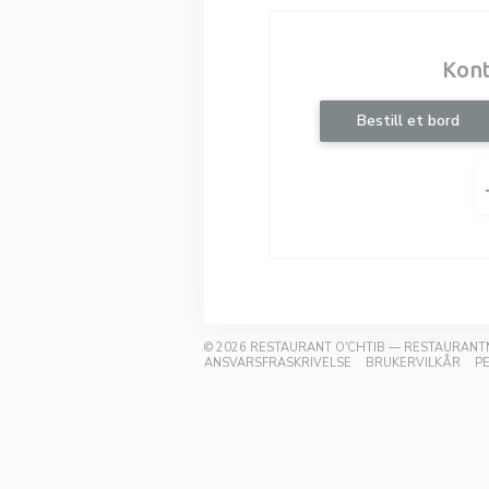
Kont
Bestill et bord
© 2026 RESTAURANT O'CHTIB — RESTAURAN
((ÅPNER I ET NYTT VIN
((ÅP
ANSVARSFRASKRIVELSE
BRUKERVILKÅR
P