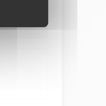
00 - 14:00
19:00 - 23:00
•
Stengt
du))
indu))