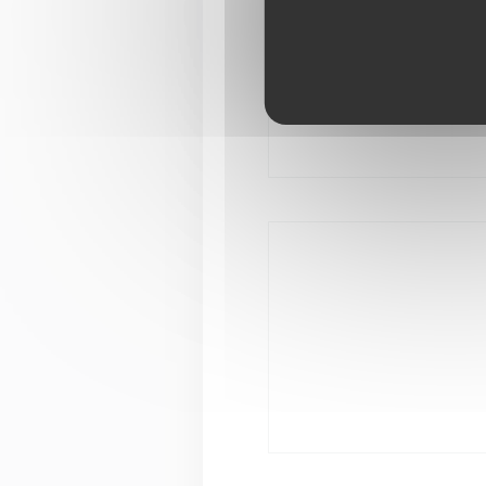
glemmes; Du kan nyte
forskjellige sauser og g
Takket være stedets ar
restauranten flere at
mottaksmuligheter, en
uforglemmelige varmen 
livlig atmosfære rundt 
etasje og en avslappe
pryder oss med sin ti
vår.
Kom og oppdag en anne
Nyt også rettene våre
partnere Deliveroo, Ub
kom og hent rettene di
Legg inn bestillingen di
På telefon 03.20.51.
På vår klikk og hent-ne
www.restaurant-ochtib