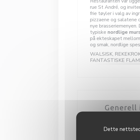
Restauranten vår ligger
rue St André, og inviter
frie tøyler i valg av in
pizzaene og salatene d
nye brasseriemenyen. D
typiske
nordlige murs
på ekteskapet mellom 
og smak, nordlige spes
WALSISK, REKEKRO
FANTASTISKE FLAM
KYLLING MED MARO
Og ITALIENSK mat
Slik som vår fantast
RISOTTO: med blekkspr
eller med TRØFFEL, 
TRØFFEL, våre PIZZAE
Generell 
dine ønsker,
Vi vil ikke nøle med å d
Tj
kunnskap med deg for å
Dette nettstede
av ingredienser som vi
Han er enig i at pasta-