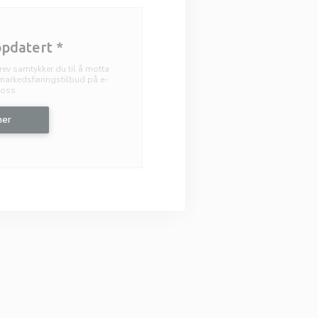
ppdatert
*
ev samtykker du til å motta
arkedsføringstilbud på e-
 oss.
er
 I ET NYTT VINDU))