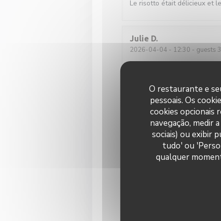
Le risotto était délicieux et 
Julie
D
2026-04-04
- 12:30 - guests 
Elsa
L
O restaurante e seu
2026-03-28
- 12:00 - guests 
pessoais. Os cooki
cookies opcionais 
navegação, medir a 
Service très agréable et pla
sociais) ou exibir
tudo' ou 'Perso
qualquer momento 
Caroline
P
2026-03-28
- 20:00 - guests 
Matilde
W
2026-03-27
- 21:15 - guests 