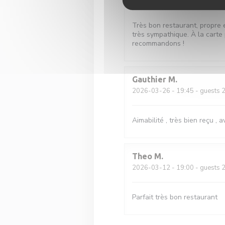
Très bon restaurant, propre 
très sympathique. À la carte 
recommandons !
Gauthier
M
2026-03-26
- 19:45 - guests 
Aimabilité , très bien reçu , 
Theo
M
2026-03-12
- 19:00 - guests 
Parfait très bon restaurant