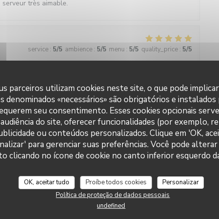
le serveur très aimable.
3
service
:
5
/5
ambience
:
5
/5
menu
:
5
/5
quality_price
:
5
/5
s parceiros utilizam cookies neste site, o que pode implica
2
service
:
5
/5
ambience
:
5
/5
menu
:
5
/5
quality_price
:
5
/5
es denominados «necessários» são obrigatórios e instalados
requerem seu consentimento. Esses cookies opcionais serve
audiência do site, oferecer funcionalidades (por exemplo, r
ts très bons !! nous recommandons
 publicidade ou conteúdos personalizados. Clique em 'OK, acei
nalizar' para gerenciar suas preferências. Você pode alterar
clicando no ícone de cookie no canto inferior esquerdo da
4
service
:
5
/5
ambience
:
4
/5
menu
:
4
/5
quality_price
:
4
/5
OK, aceitar tudo
Proíbe todos cookies
Personalizar
Política de proteção de dados pessoais
undefined
9
service
:
5
/5
ambience
:
5
/5
menu
:
5
/5
quality_price
:
5
/5