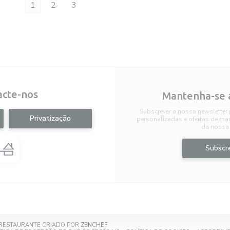
1
2
3
acte-nos
Mantenha-se 
Subscrever a nossa newsletter
Privatização
personalizadas e ofertas de mark
da nossa 
Subscr
((ABRE NUMA NOVA JANELA))
 RESTAURANTE CRIADO POR
ZENCHEF