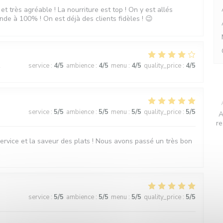
et très agréable ! La nourriture est top ! On y est allés
nde à 100% ! On est déjà des clients fidèles ! 😉
2
service
:
4
/5
ambience
:
4
/5
menu
:
4
/5
quality_price
:
4
/5
3
service
:
5
/5
ambience
:
5
/5
menu
:
5
/5
quality_price
:
5
/5
A
re
e service et la saveur des plats ! Nous avons passé un très bon
3
service
:
5
/5
ambience
:
5
/5
menu
:
5
/5
quality_price
:
5
/5