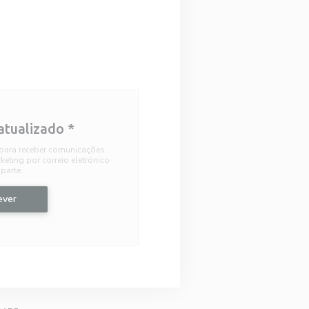
atualizado
*
 para receber comunicações
eting por correio eletrónico
parte.
ever