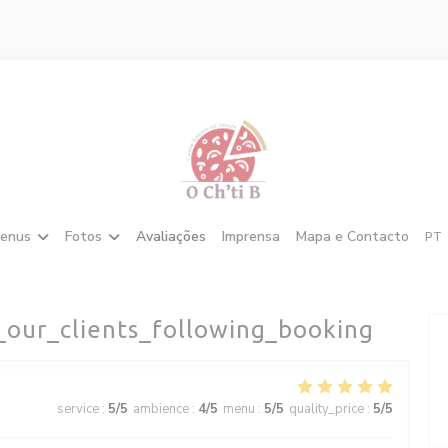
enus
Fotos
Avaliações
Imprensa
Mapa e Contacto
PT
_our_clients_following_booking
5
service
:
5
/5
ambience
:
4
/5
menu
:
5
/5
quality_price
:
5
/5