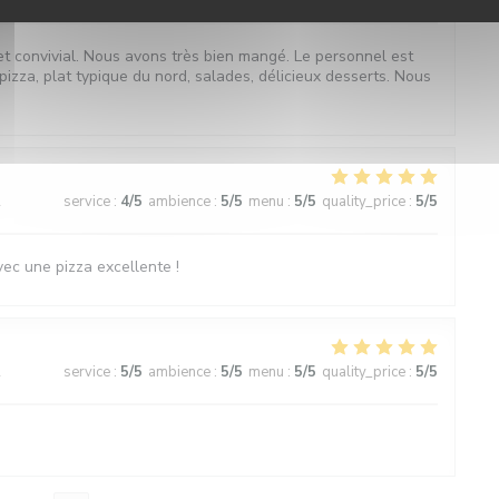
et convivial. Nous avons très bien mangé. Le personnel est
pizza, plat typique du nord, salades, délicieux desserts. Nous
2
service
:
4
/5
ambience
:
5
/5
menu
:
5
/5
quality_price
:
5
/5
avec une pizza excellente !
2
service
:
5
/5
ambience
:
5
/5
menu
:
5
/5
quality_price
:
5
/5