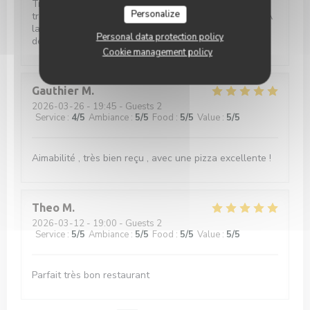
Très bon restaurant, propre et convivial. Nous avons
Personalize
très bien mangé. Le personnel est très sympathique. À
la carte pizza, plat typique du nord, salades, délicieux
Personal data protection policy
desserts. Nous recommandons !
Cookie management policy
Gauthier
M
2026-03-26
- 19:45 - Guests 2
Service
:
4
/5
Ambiance
:
5
/5
Food
:
5
/5
Value
:
5
/5
Aimabilité , très bien reçu , avec une pizza excellente !
Theo
M
2026-03-12
- 19:00 - Guests 2
Service
:
5
/5
Ambiance
:
5
/5
Food
:
5
/5
Value
:
5
/5
Parfait très bon restaurant