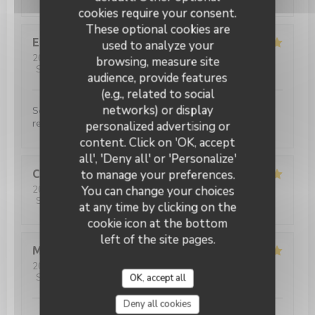
cookies require your consent.
These optional cookies are
Elsa
L
used to analyze your
2026-03-28
- 12:00 - Guests 2
browsing, measure site
Service
:
5
/5
Ambiance
:
5
/5
Food
:
5
/5
Value
:
5
/5
audience, provide features
(e.g., related to social
networks) or display
Service très agréable et plats très bons !! nous
recommandons
personalized advertising or
content. Click on 'OK, accept
all', 'Deny all' or 'Personalize'
to manage your preferences.
Caroline
P
You can change your choices
2026-03-28
- 20:00 - Guests 4
Service
:
5
/5
Ambiance
:
4
/5
Food
:
4
/5
Value
:
4
/5
at any time by clicking on the
cookie icon at the bottom
left of the site pages.
Matilde
W
2026-03-27
- 21:15 - Guests 9
Service
:
5
/5
Ambiance
:
5
/5
Food
:
5
/5
Value
:
5
/5
OK, accept all
Deny all cookies