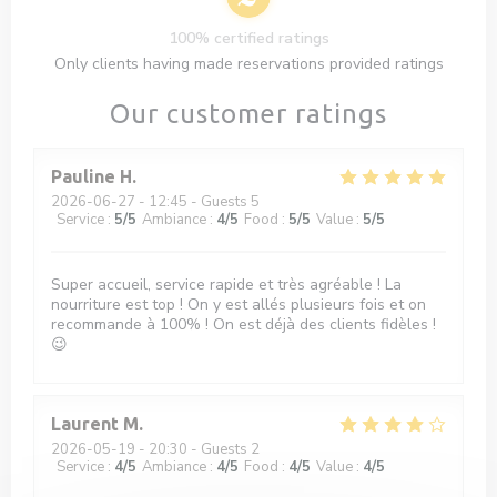
100% certified ratings
Only clients having made reservations provided ratings
Our customer ratings
Pauline
H
2026-06-27
- 12:45 - Guests 5
Service
:
5
/5
Ambiance
:
4
/5
Food
:
5
/5
Value
:
5
/5
Super accueil, service rapide et très agréable ! La
nourriture est top ! On y est allés plusieurs fois et on
recommande à 100% ! On est déjà des clients fidèles !
😉
Laurent
M
2026-05-19
- 20:30 - Guests 2
Service
:
4
/5
Ambiance
:
4
/5
Food
:
4
/5
Value
:
4
/5