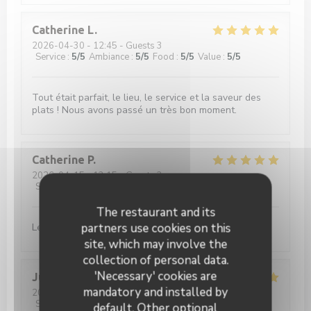
Catherine
L
2026-04-30
- 12:45 - Guests 3
Service
:
5
/5
Ambiance
:
5
/5
Food
:
5
/5
Value
:
5
/5
Tout était parfait, le lieu, le service et la saveur des
plats ! Nous avons passé un très bon moment.
Catherine
P
2026-04-15
- 13:15 - Guests 3
Service
:
5
/5
Ambiance
:
5
/5
Food
:
5
/5
Value
:
5
/5
The restaurant and its
partners use cookies on this
Le risotto était délicieux et le serveur très aimable.
site, which may involve the
collection of personal data.
'Necessary' cookies are
Julie
D
mandatory and installed by
2026-04-04
- 12:30 - Guests 3
Service
:
5
/5
Ambiance
:
5
/5
Food
:
5
/5
Value
:
5
/5
default. Other optional