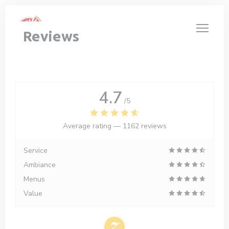
Personalizing your cookie choices
Reviews
4.7
/5
Average rating —
1162 reviews
Service
Ambiance
Menus
Value