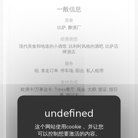
一般信息
菜肴
比萨, 酿酒厂
经营类型
现代美食和地道的小酒馆, 比利时风格的酒吧, 比萨店,
啤酒店
服务
组, 拿走订单, 停车场, 阳台, 私人租用
支付方式
欧洲卡/万事达卡, Titres餐厅, 现金, 大师, 签证, 假日
券, 借记卡
营业时间
这个网站使用cookie， 并让您
可以控制想要激活的内容。
星期一
关闭